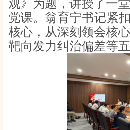
观》为题，讲授了一
党课。翁育宁书记紧
核心，从深刻领会核
靶向发力纠治偏差等