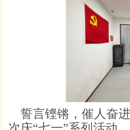
誓言铿锵，催人奋
次庆
“七一”系列活动