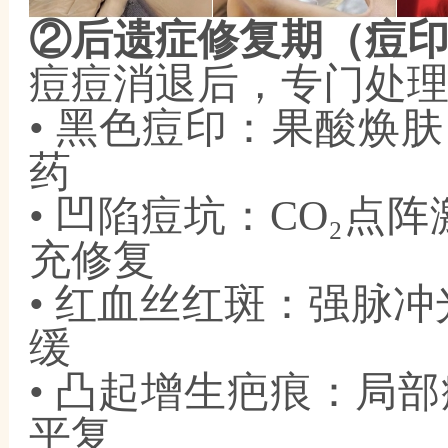
②后遗症修复期（痘
痘痘消退后，专门处
• 黑色痘印：果酸焕肤
药
• 凹陷痘坑：CO₂点阵
充修复
• 红血丝红斑：强脉
缓
• 凸起增生疤痕：局
平复