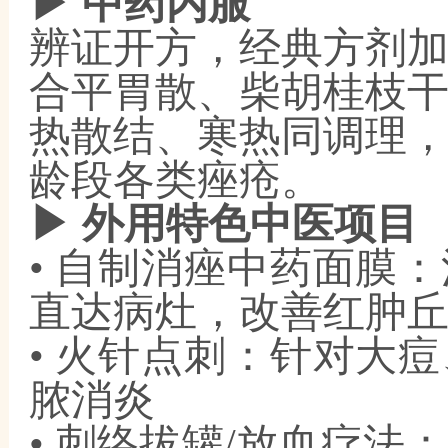
▶ 中药内服
辨证开方，经典方剂
合平胃散、柴胡桂枝
热散结、寒热同调理
龄段各类痤疮。
▶ 外用特色中医项目
• 自制消痤中药面膜
直达病灶，改善红肿
• 火针点刺：针对大
脓消炎
• 刺络拔罐/放血疗