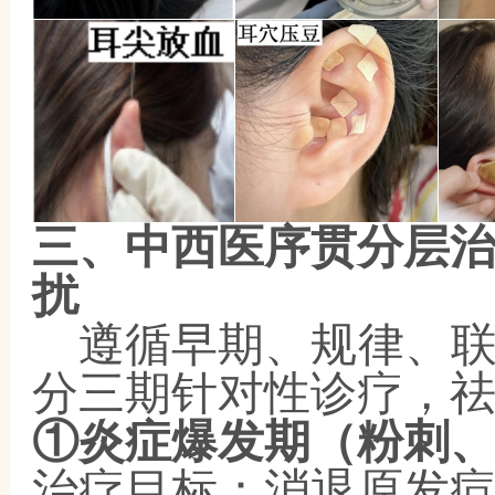
三、中西医序贯分层
扰
遵循早期、规律、
分三期针对性诊疗，
①炎症爆发期（粉刺
治疗目标：消退原发