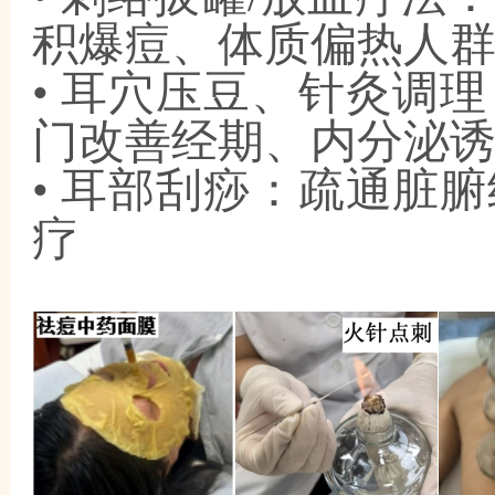
积爆痘、体质偏热人
• 耳穴压豆、针灸调
门改善经期、内分泌
• 耳部刮痧：疏通脏
疗