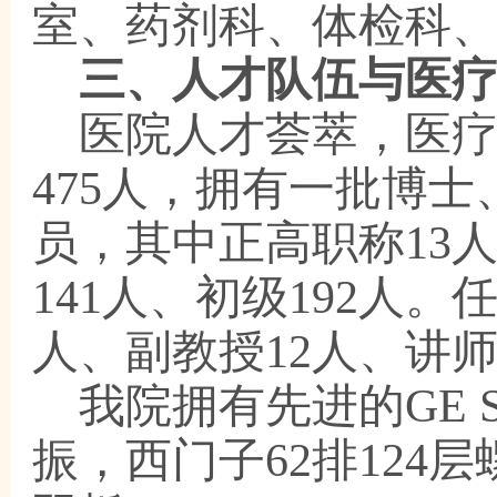
室、药剂科、体检科
三、人才队伍与医
医院人才荟萃，医
475
人，拥有一批博士
员，其中正高职称
13
1
41
人、初级
19
2
人。
人、副教授
12人、讲
我院拥有先进的
GE 
振，西门子62排124层螺