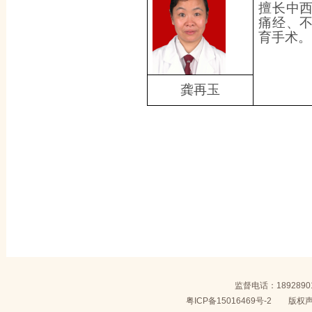
擅长中
痛经、
育手术。
龚再玉