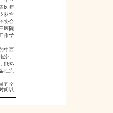
、毕业
省医师
皮肤性
治协会
三医院
工作学
的中西
疱疹、
，能熟
容性疾
周五全
时间以