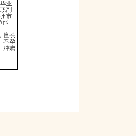
，毕业
兼职副
广州市
位能
，擅长
、不孕
、肿瘤