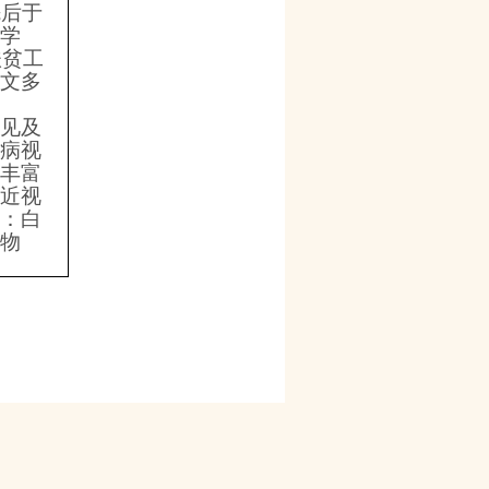
先后于
修学
扶贫工
论文多
常见及
尿病视
有丰富
年近视
疗：白
肿物