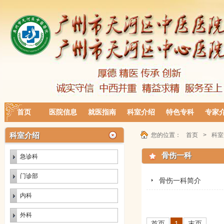
首页
医院信息
就医指南
科室介绍
特色专科
专家
科室介绍
您的位置：
首页
>
科室
骨伤一科
急诊科
门诊部
骨伤一科简介
内科
外科
首页
1
末页