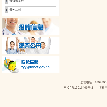
针灸推拿科
骨伤二科